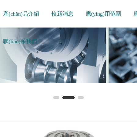
產(chǎn)品介紹
較新消息
應(yīng)用范圍
應
聯(lián)系我們