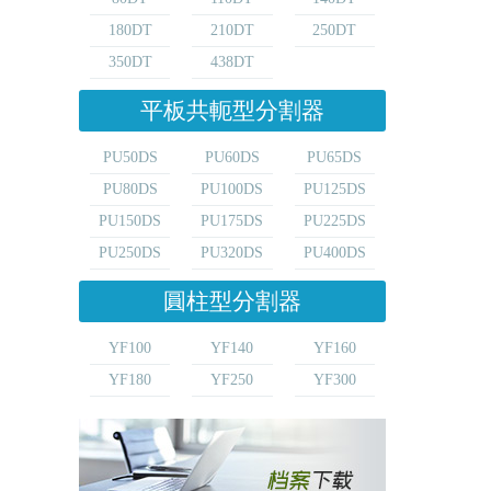
180DT
210DT
250DT
350DT
438DT
平板共軛型分割器
PU50DS
PU60DS
PU65DS
PU80DS
PU100DS
PU125DS
PU150DS
PU175DS
PU225DS
PU250DS
PU320DS
PU400DS
圓柱型分割器
YF100
YF140
YF160
YF180
YF250
YF300