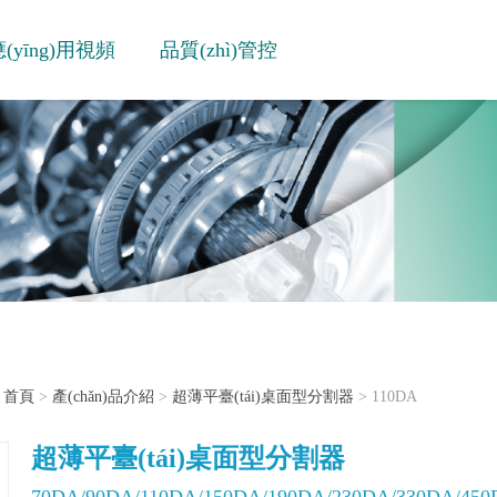
(yīng)用視頻
品質(zhì)管控
首頁
>
產(chǎn)品介紹
>
超薄平臺(tái)桌面型分割器
> 110DA
超薄平臺(tái)桌面型分割器