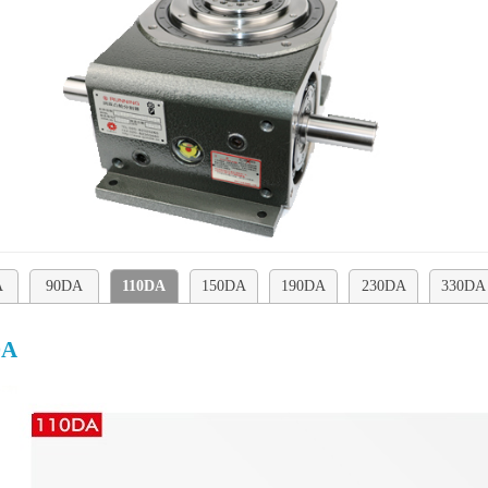
A
90DA
110DA
150DA
190DA
230DA
330DA
DA