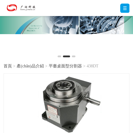
首頁
>
產(chǎn)品介紹
>
平臺桌面型分割器
> 438DT