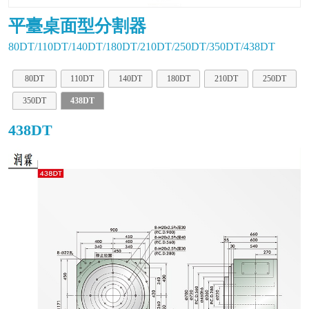
平臺桌面型分割器
80DT/110DT/140DT/180DT/210DT/250DT/350DT/438DT
80DT
110DT
140DT
180DT
210DT
250DT
350DT
438DT
438DT