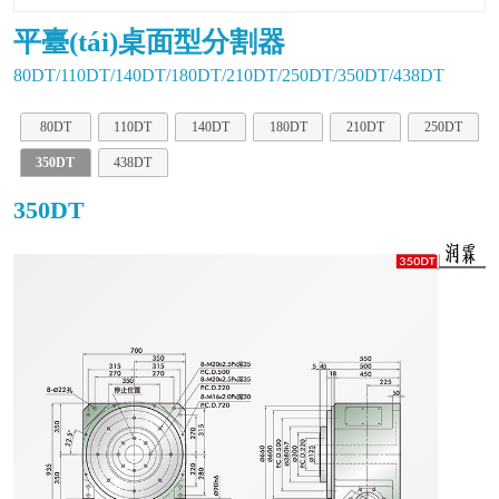
平臺(tái)桌面型分割器
80DT/110DT/140DT/180DT/210DT/250DT/350DT/438DT
80DT
110DT
140DT
180DT
210DT
250DT
350DT
438DT
350DT