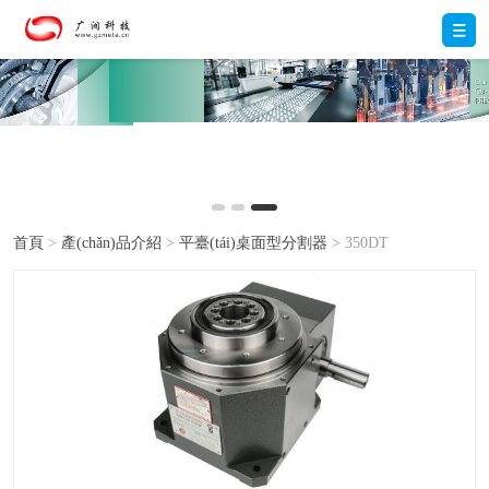
首頁
>
產(chǎn)品介紹
>
平臺(tái)桌面型分割器
> 350DT