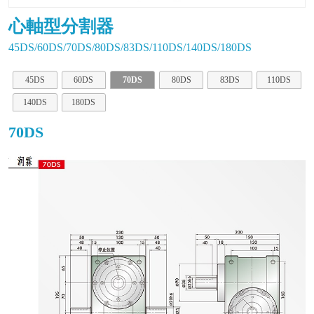
心軸型分割器
45DS/60DS/70DS/80DS/83DS/110DS/140DS/180DS
45DS
60DS
70DS
80DS
83DS
110DS
140DS
180DS
70DS