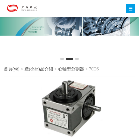
首頁(yè)
>
產(chǎn)品介紹
>
心軸型分割器
> 70DS