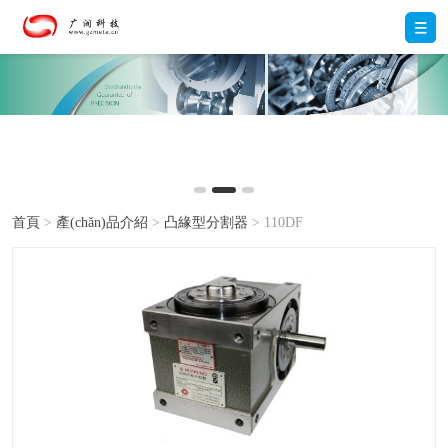
首頁
>
產(chǎn)品介紹
>
凸緣型分割器
> 110DF