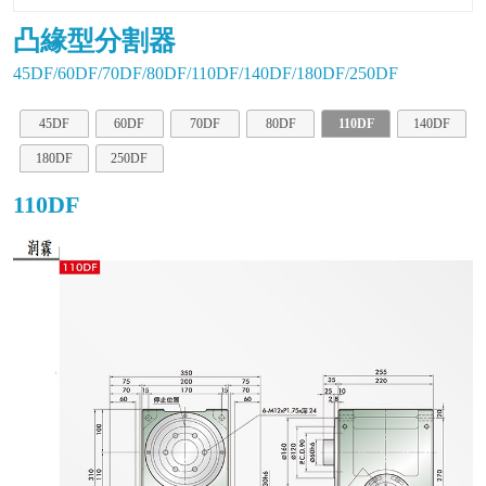
凸緣型分割器
45DF/60DF/70DF/80DF/110DF/140DF/180DF/250DF
45DF
60DF
70DF
80DF
110DF
140DF
180DF
250DF
110DF