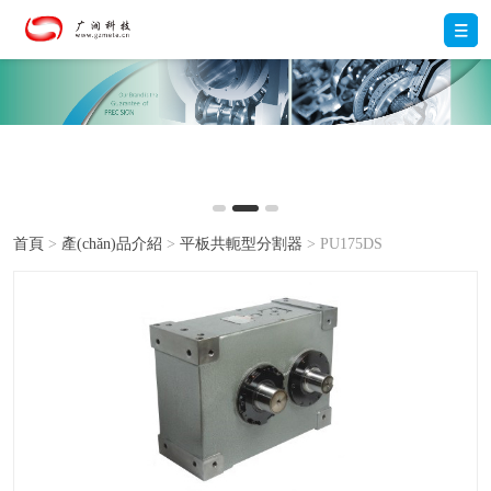
首頁
>
產(chǎn)品介紹
>
平板共軛型分割器
> PU175DS