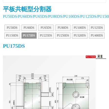
平板共軛型分割器
PU50DS/PU60DS/PU65DS/PU80DS/PU100DS/PU125DS/PU150
PU50DS
PU60DS
PU65DS
PU80DS
PU100DS
PU125DS
PU150DS
PU175DS
PU225DS
PU250DS
PU320DS
PU400DS
PU175DS