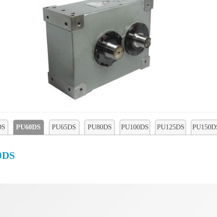
DS
PU60DS
PU65DS
PU80DS
PU100DS
PU125DS
PU150D
0DS