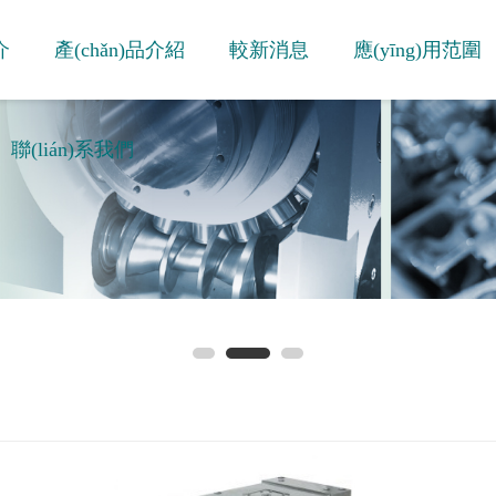
介
產(chǎn)品介紹
較新消息
應(yīng)用范圍
聯(lián)系我們