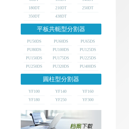
180DT
210DT
250DT
350DT
438DT
平板共軛型分割器
PU50DS
PU60DS
PU65DS
PU80DS
PU100DS
PU125DS
PU150DS
PU175DS
PU225DS
PU250DS
PU320DS
PU400DS
圓柱型分割器
YF100
YF140
YF160
YF180
YF250
YF300