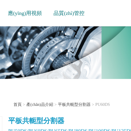
應(yīng)用視頻
品質(zhì)管控
首頁
>
產(chǎn)品介紹
>
平板共軛型分割器
> PU60DS
平板共軛型分割器