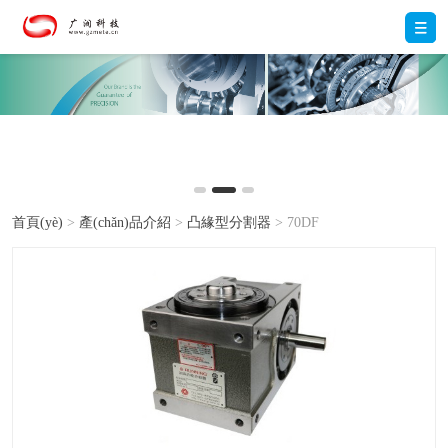
首頁(yè)
>
產(chǎn)品介紹
>
凸緣型分割器
> 70DF