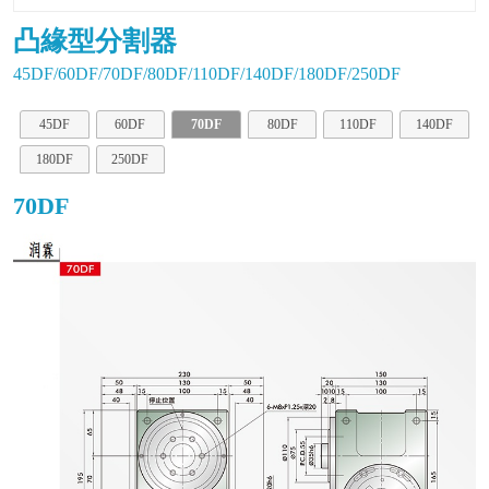
凸緣型分割器
45DF/60DF/70DF/80DF/110DF/140DF/180DF/250DF
45DF
60DF
70DF
80DF
110DF
140DF
180DF
250DF
70DF