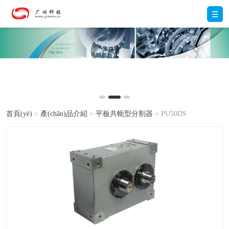
首頁(yè)
>
產(chǎn)品介紹
>
平板共軛型分割器
> PU50DS