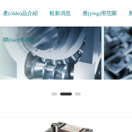
產(chǎn)品介紹
較新消息
應(yīng)用范圍
應
聯(lián)系我們