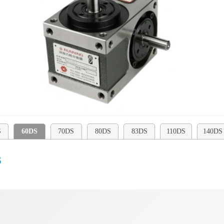
S
60DS
70DS
80DS
83DS
110DS
140DS
S