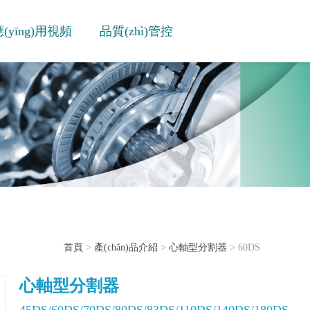
(yīng)用視頻
品質(zhì)管控
首頁
>
產(chǎn)品介紹
>
心軸型分割器
> 60DS
心軸型分割器