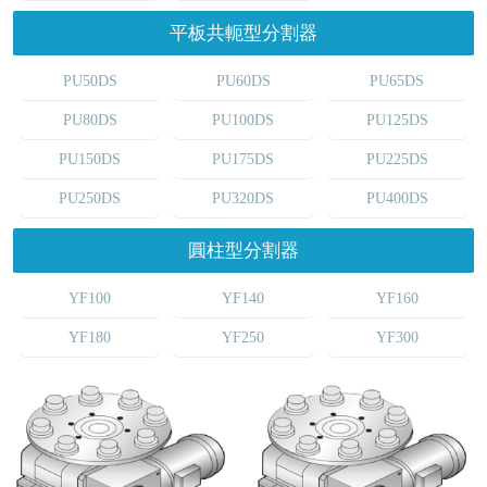
平板共軛型分割器
PU50DS
PU60DS
PU65DS
PU80DS
PU100DS
PU125DS
PU150DS
PU175DS
PU225DS
PU250DS
PU320DS
PU400DS
圓柱型分割器
YF100
YF140
YF160
YF180
YF250
YF300