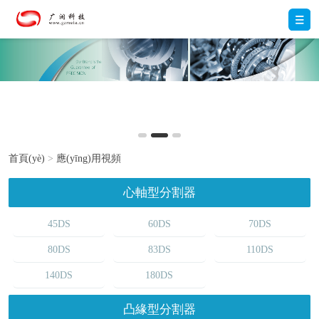
首頁(yè)
>
應(yīng)用視頻
心軸型分割器
45DS
60DS
70DS
80DS
83DS
110DS
140DS
180DS
凸緣型分割器