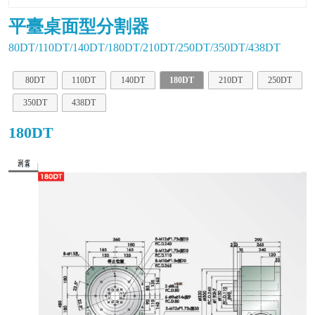
平臺桌面型分割器
80DT/110DT/140DT/180DT/210DT/250DT/350DT/438DT
80DT
110DT
140DT
180DT
210DT
250DT
350DT
438DT
180DT