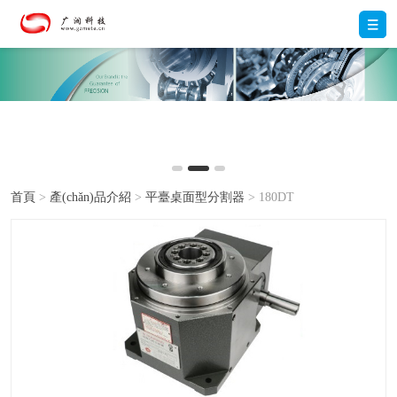
首頁
>
產(chǎn)品介紹
>
平臺桌面型分割器
> 180DT